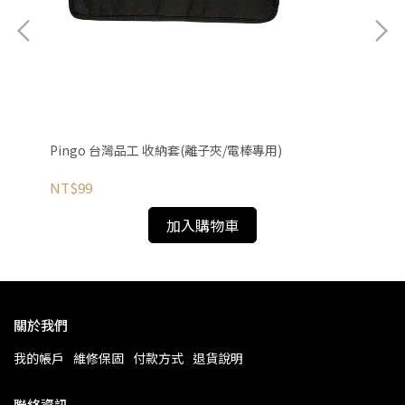
到
Pingo 台灣品工 收納套(離子夾/電棒專用)
耐
NT$99
NT
加入購物車
關於我們
我的帳戶
維修保固
付款方式
退貨說明
聯絡資訊