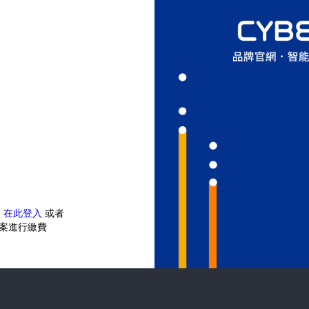
？
在此登入
或者
案進行繳費