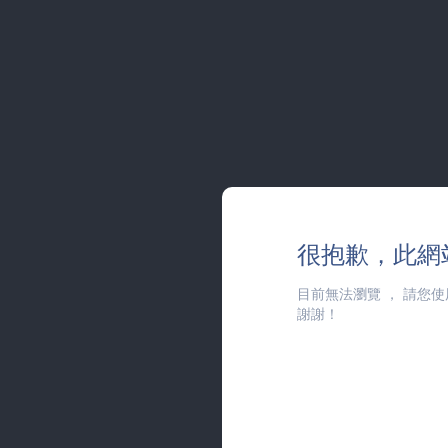
很抱歉，此網
目前無法瀏覽
，
請您使
謝謝！