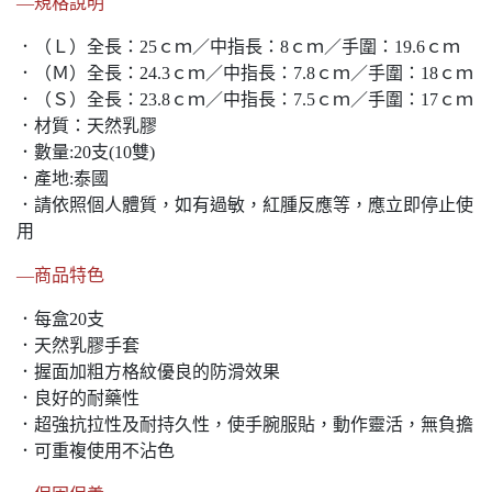
—規格說明
．（Ｌ）全長：25ｃｍ／中指長：8ｃｍ／手圍：19.6ｃｍ
．（Ｍ）全長：24.3ｃｍ／中指長：7.8ｃｍ／手圍：18ｃｍ
．（Ｓ）全長：23.8ｃｍ／中指長：7.5ｃｍ／手圍：17ｃｍ
．材質：天然乳膠
．數量:20支(10雙)
．產地:泰國
．請依照個人體質，如有過敏，紅腫反應等，應立即停止使
用
—商品特色
．每盒20支
．天然乳膠手套
．握面加粗方格紋優良的防滑效果
．良好的耐藥性
．超強抗拉性及耐持久性，使手腕服貼，動作靈活，無負擔
．可重複使用不沾色